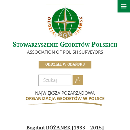

Strona główna
Ważne informacje
O nas
Stowarzyszenie Geodetów Polskich
Zarząd
ASSOCIATION OF POLISH SURVEYORS
In Memoriam
Historia Oddziału
ODDZIAŁ W GDAŃSKU
Idea i cele
Dokumenty

Zostań członkiem
NAJWIĘKSZA POZARZĄDOWA
Składki
ORGANIZACJA GEODETÓW W POLSCE
Działalność
Informacje – Oddział w Gdańsku
Bogdan RÓŻANEK [1935 – 2015]