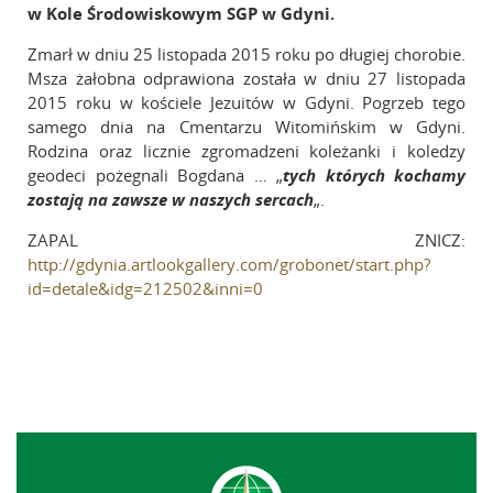
w Kole Środowiskowym SGP w Gdyni.
Zmarł w dniu 25 listopada 2015 roku po długiej chorobie.
Msza żałobna odprawiona została w dniu 27 listopada
2015 roku w kościele Jezuitów w Gdyni. Pogrzeb tego
samego dnia na Cmentarzu Witomińskim w Gdyni.
Rodzina oraz licznie zgromadzeni koleżanki i koledzy
geodeci pożegnali Bogdana … „
tych których kochamy
zostają na zawsze w naszych sercach
„.
ZAPAL ZNICZ:
http://gdynia.artlookgallery.com/grobonet/start.php?
id=detale&idg=212502&inni=0