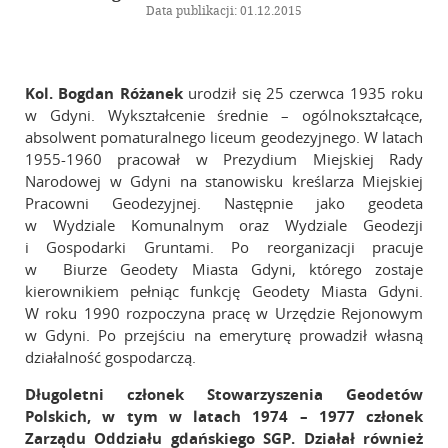
Kalendarz wydarzeń
Data publikacji: 01.12.2015
Biuletyn
Galeria
Kol. Bogdan Różanek
urodził się 25 czerwca 1935 roku
w Gdyni. Wykształcenie średnie – ogólnokształcące,
Szkolenia
absolwent pomaturalnego liceum geodezyjnego. W latach
1955-1960 pracował w Prezydium Miejskiej Rady
Zarząd Główny
Narodowej w Gdyni na stanowisku kreślarza Miejskiej
Pracowni Geodezyjnej. Następnie jako geodeta
w Wydziale Komunalnym oraz Wydziale Geodezji
Linki
i Gospodarki Gruntami. Po reorganizacji pracuje
w Biurze Geodety Miasta Gdyni, którego zostaje
Kontakt
kierownikiem pełniąc funkcję Geodety Miasta Gdyni.
W roku 1990 rozpoczyna pracę w Urzędzie Rejonowym
w Gdyni. Po przejściu na emeryturę prowadził własną
działalność gospodarczą.
Długoletni członek Stowarzyszenia Geodetów
Polskich, w tym w latach 1974 – 1977 członek
Zarządu Oddziału gdańskiego SGP.
Działał również