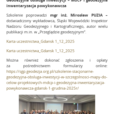
inwentaryzacja powykonawcza
Szkolenie poprowadzi
mgr inż. Mirosław PUZIA
–
doświadczony wykładowca, Śląski Wojewódzki Inspektor
Nadzoru Geodezyjnego i Kartograficznego, autor wielu
publikacji m.in. w „Przeglądzie geodezyjnym”.
Karta uczestnictwa_Gdansk 1_12_2025
Karta uczestnictwa_Gdansk 1_12_2025
Można również dokonać zgłoszenia i opłaty
za pośrednictwem formularzy online:
https://sgp.geodezja.org.pl/szkolenie-stacjonarne-
geodezyjna-obsluga-inwestycji-w-szczegolnosci-mapy-do-
celow-projektowych-mdcp-i-geodezyjna-inwentaryzacja-
powykonawcza-gdansk-1-grudnia-2025r/