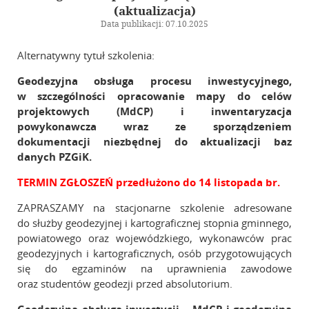
Kalendarz wydarzeń
(aktualizacja)
Biuletyn
Data publikacji: 07.10.2025
Galeria
Alternatywny tytuł szkolenia:
Geodezyjna obsługa procesu inwestycyjnego,
Szkolenia
w szczególności opracowanie mapy do celów
projektowych (MdCP) i inwentaryzacja
Zarząd Główny
powykonawcza wraz ze sporządzeniem
dokumentacji niezbędnej do aktualizacji baz
danych PZGiK.
Linki
TERMIN ZGŁOSZEŃ przedłużono do 14 listopada br.
Kontakt
ZAPRASZAMY na stacjonarne szkolenie adresowane
do służby geodezyjnej i kartograficznej stopnia gminnego,
powiatowego oraz wojewódzkiego, wykonawców prac
geodezyjnych i kartograficznych, osób przygotowujących
się do egzaminów na uprawnienia zawodowe
oraz studentów geodezji przed absolutorium.
Geodezyjna obsługa inwestycji – MdCP i geodezyjna