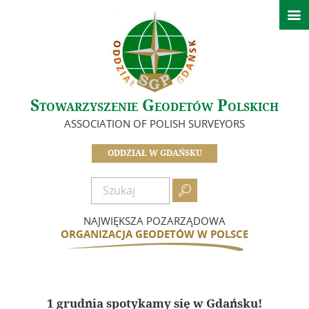

Strona główna
Ważne informacje
O nas
Stowarzyszenie Geodetów Polskich
Zarząd
ASSOCIATION OF POLISH SURVEYORS
In Memoriam
Historia Oddziału
ODDZIAŁ W GDAŃSKU
Idea i cele
Dokumenty

Zostań członkiem
NAJWIĘKSZA POZARZĄDOWA
Składki
ORGANIZACJA GEODETÓW W POLSCE
Działalność
Informacje – Oddział w Gdańsku
1 grudnia spotykamy się w Gdańsku!