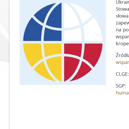
Ukrai
Zostań członkiem
Stowa
słowa
Składki
zapew
na po
wspar
krope
Źródł
wspar
CLGE
SGP
human