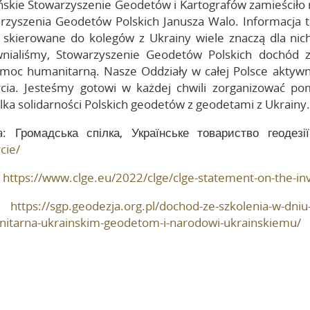
ńskie Stowarzyszenie Geodetów i Kartografów zamieściło na
rzyszenia Geodetów Polskich Janusza Walo. Informacja t
 skierowane do kolegów z Ukrainy wiele znaczą dla nich
nialiśmy, Stowarzyszenie Geodetów Polskich dochód 
moc humanitarną. Nasze Oddziały w całej Polsce aktywnie
cia. Jesteśmy gotowi w każdej chwili zorganizować po
lka solidarności Polskich geodetów z geodetami z Ukrainy.
a: Громадська спілка, Українське товариство геодезі
cie/
:
https://www.clge.eu/2022/clge/clge-statement-on-the-inv
:
https://sgp.geodezja.org.pl/dochod-ze-szkolenia-w-dn
itarna-ukrainskim-geodetom-i-narodowi-ukrainskiemu/