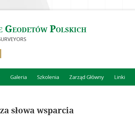
e Geodetów Polskich
 SURVEYORS
Galeria
Szkolenia
Zarząd Główny
Linki
 za słowa wsparcia