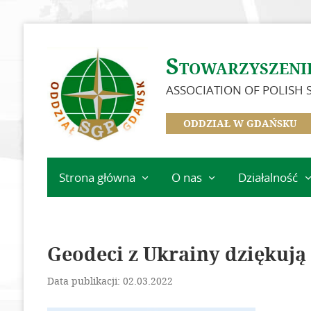
Stowarzyszeni
ASSOCIATION OF POLISH
ODDZIAŁ W GDAŃSKU
Strona główna
O nas
Działalność
Ważne informacje
Zarząd
Informacje –
Oddział
In Memoriam
w Gdańsku
Geodeci z Ukrainy dziękują
Historia Oddziału
Kalendarz
wydarzeń
Idea i cele
Data publikacji: 02.03.2022
Biuletyn
Dokumenty