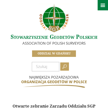

Strona główna
Ważne informacje
O nas
Stowarzyszenie Geodetów Polskich
Zarząd
ASSOCIATION OF POLISH SURVEYORS
In Memoriam
Historia Oddziału
ODDZIAŁ W GDAŃSKU
Idea i cele
Dokumenty

Zostań członkiem
NAJWIĘKSZA POZARZĄDOWA
Składki
ORGANIZACJA GEODETÓW W POLSCE
Działalność
Informacje – Oddział w Gdańsku
Otwarte zebranie Zarządu Oddziału SGP