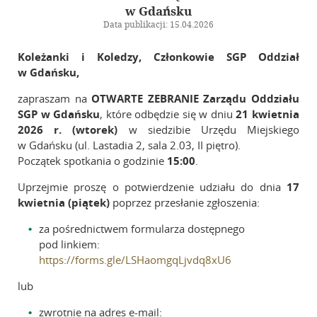
Kalendarz wydarzeń
w Gdańsku
Biuletyn
Data publikacji: 15.04.2026
Galeria
Koleżanki i Koledzy, Członkowie SGP Oddział
w Gdańsku,
Szkolenia
zapraszam na
OTWARTE ZEBRANIE Zarządu Oddziału
SGP w Gdańsku
, które odbędzie się w dniu
21 kwietnia
Zarząd Główny
2026 r. (wtorek)
w siedzibie Urzędu Miejskiego
w Gdańsku (ul. Lastadia 2, sala 2.03, II piętro).
Początek spotkania o godzinie
15:00
.
Linki
Uprzejmie proszę o potwierdzenie udziału do dnia
17
Kontakt
kwietnia (piątek)
poprzez przesłanie zgłoszenia:
za pośrednictwem formularza dostępnego
pod linkiem:
https://forms.gle/LSHaomgqLjvdq8xU6
lub
zwrotnie na adres e-mail: