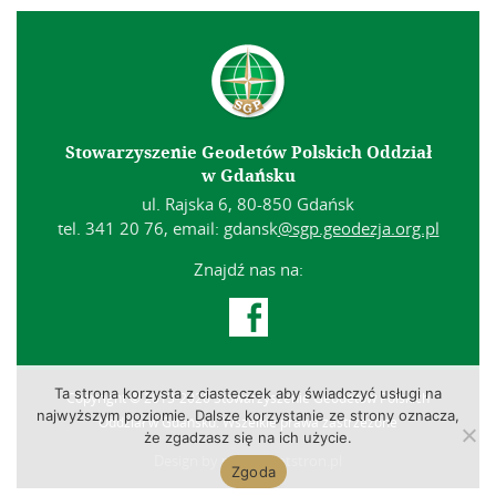
Stowarzyszenie Geodetów Polskich Oddział
w Gdańsku
ul. Rajska 6, 80-850 Gdańsk
tel. 341 20 76, email: gdansk
@sgp.geodezja.org.pl
Znajdź nas na:

Ta strona korzysta z ciasteczek aby świadczyć usługi na
Copyright © 2013-2026 Stowarzyszenie Geodetów Polskich
najwyższym poziomie. Dalsze korzystanie ze strony oznacza,
Oddział w Gdańsku. Wszelkie prawa zastrzeżone
że zgadzasz się na ich użycie.
Design by
projektantstron.pl
Zgoda