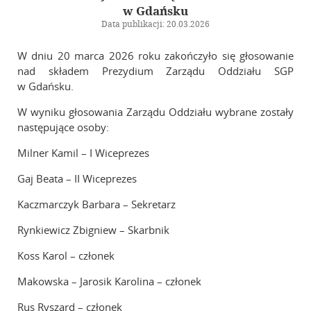
Kalendarz wydarzeń
w Gdańsku
Biuletyn
Data publikacji: 20.03.2026
Galeria
W dniu 20 marca 2026 roku zakończyło się głosowanie
nad składem Prezydium Zarządu Oddziału SGP
w Gdańsku.
Szkolenia
W wyniku głosowania Zarządu Oddziału wybrane zostały
Zarząd Główny
następujące osoby:
Milner Kamil – I Wiceprezes
Linki
Gaj Beata – II Wiceprezes
Kontakt
Kaczmarczyk Barbara – Sekretarz
Rynkiewicz Zbigniew – Skarbnik
Koss Karol – członek
Makowska – Jarosik Karolina – członek
Rus Ryszard – członek