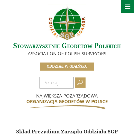

Strona główna
Ważne informacje
O nas
Stowarzyszenie Geodetów Polskich
Zarząd
ASSOCIATION OF POLISH SURVEYORS
In Memoriam
Historia Oddziału
ODDZIAŁ W GDAŃSKU
Idea i cele
Dokumenty

Zostań członkiem
NAJWIĘKSZA POZARZĄDOWA
Składki
ORGANIZACJA GEODETÓW W POLSCE
Działalność
Informacje – Oddział w Gdańsku
Skład Prezydium Zarządu Oddziału SGP