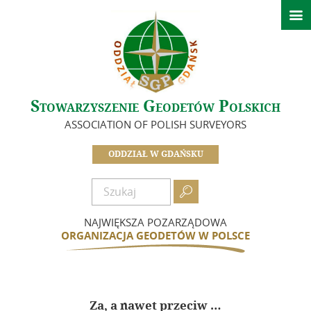

Strona główna
Ważne informacje
O nas
Stowarzyszenie Geodetów Polskich
Zarząd
ASSOCIATION OF POLISH SURVEYORS
In Memoriam
Historia Oddziału
ODDZIAŁ W GDAŃSKU
Idea i cele
Dokumenty

Zostań członkiem
NAJWIĘKSZA POZARZĄDOWA
Składki
ORGANIZACJA GEODETÓW W POLSCE
Działalność
Informacje – Oddział w Gdańsku
Za, a nawet przeciw …