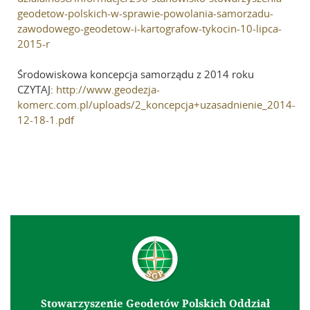
geodetow-polskich-w-sprawie-powolania-samorzadu-
zawodowego-geodetow-i-kartografow-tykocin-10-lipca-
2015-r
Środowiskowa koncepcja samorządu z 2014 roku
CZYTAJ:
http://www.geodezja-
komerc.com.pl/uploads/2_koncepcja+uzasadnienie_2014-
12-18-1.pdf
Stowarzyszenie Geodetów Polskich Oddział