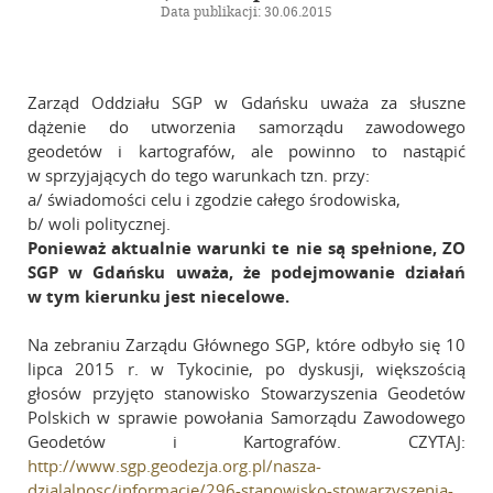
Kalendarz wydarzeń
Data publikacji: 30.06.2015
Biuletyn
Galeria
Zarząd Oddziału SGP w Gdańsku uważa za słuszne
dążenie do utworzenia samorządu zawodowego
Szkolenia
geodetów i kartografów, ale powinno to nastąpić
w sprzyjających do tego warunkach tzn. przy:
Zarząd Główny
a/ świadomości celu i zgodzie całego środowiska,
b/ woli politycznej.
Ponieważ aktualnie warunki te nie są spełnione, ZO
Linki
SGP w Gdańsku uważa, że podejmowanie działań
w tym kierunku jest niecelowe.
Kontakt
Na zebraniu Zarządu Głównego SGP, które odbyło się 10
lipca 2015 r. w Tykocinie, po dyskusji, większością
głosów przyjęto stanowisko Stowarzyszenia Geodetów
Polskich w sprawie powołania Samorządu Zawodowego
Geodetów i Kartografów. CZYTAJ:
http://www.sgp.geodezja.org.pl/nasza-
dzialalnosc/informacje/296-stanowisko-stowarzyszenia-