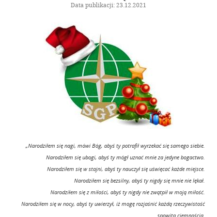
Kalendarz wydarzeń
Data publikacji: 23.12.2021
Biuletyn
Galeria
Szkolenia
Zarząd Główny
Linki
Kontakt
„Narodziłem się nagi, mówi Bóg, abyś ty potrafił wyrzekać się samego siebie.
Narodziłem się ubogi, abyś ty mógł uznać mnie za jedyne bogactwo.
Narodziłem się w stajni, abyś ty nauczył się uświęcać każde miejsce.
Narodziłem się bezsilny, abyś ty nigdy się mnie nie lękał.
Narodziłem się z miłości, abyś ty nigdy nie zwątpił w moją miłość.
Narodziłem się w nocy, abyś ty uwierzył, iż mogę rozjaśnić każdą rzeczywistość
spowitą ciemnością.