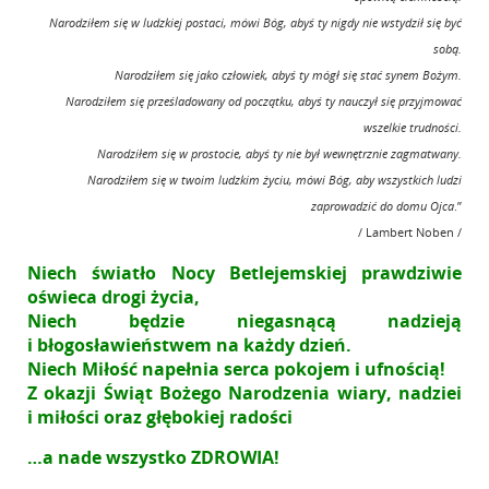
Narodziłem się w ludzkiej postaci, mówi Bóg, abyś ty nigdy nie wstydził się być
sobą.
Narodziłem się jako człowiek, abyś ty mógł się stać synem Bożym.
Narodziłem się prześladowany od początku, abyś ty nauczył się przyjmować
wszelkie trudności.
Narodziłem się w prostocie, abyś ty nie był wewnętrznie zagmatwany.
Narodziłem się w twoim ludzkim życiu, mówi Bóg, aby wszystkich ludzi
zaprowadzić do domu Ojca
.”
/ Lambert Noben /
Niech światło Nocy Betlejemskiej prawdziwie
oświeca drogi życia,
Niech będzie niegasnącą nadzieją
i błogosławieństwem na każdy dzień.
Niech Miłość napełnia serca pokojem i ufnością!
Z okazji Świąt Bożego Narodzenia wiary, nadziei
i miłości
oraz głębokiej radości
…a nade wszystko ZDROWIA!