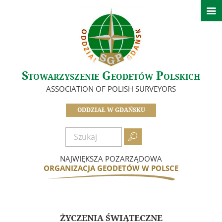

Strona główna
Ważne informacje
O nas
Stowarzyszenie Geodetów Polskich
Zarząd
ASSOCIATION OF POLISH SURVEYORS
In Memoriam
Historia Oddziału
ODDZIAŁ W GDAŃSKU
Idea i cele
Dokumenty

Zostań członkiem
NAJWIĘKSZA POZARZĄDOWA
Składki
ORGANIZACJA GEODETÓW W POLSCE
Działalność
Informacje – Oddział w Gdańsku
ŻYCZENIA ŚWIĄTECZNE